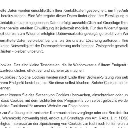
elte Daten werden einschließlich Ihrer Kontaktdaten gespeichert, um Ihre An
bereitzustehen. Eine Weitergabe dieser Daten findet ohne Ihre Einwilligung ni
Kontaktformular eingegebenen Daten erfolgt ausschließlich auf Grundlage Ihrer 
hrer bereits erteilten Einwilligung ist jederzeit möglich. Für den Widerruf genü
eit der bis zum Widerruf erfolgten Datenverarbeitungsvorgänge bleibt vom Wid
rmittelte Daten verbleiben bei uns, bis Sie uns zur Löschung auffordern, Ihre
r keine Notwendigkeit der Datenspeicherung mehr besteht. Zwingende gesetz
isten - bleiben unberührt.
okies. Das sind kleine Textdateien, die Ihr Webbrowser auf Ihrem Endgerät 
zerfreundlicher, effektiver und sicherer zu machen.
n-Cookies.” Solche Cookies werden nach Ende Ihrer Browser-Sitzung von sel
Ihrem Endgerät bestehen, bis Sie diese selbst löschen. Solche Cookies helfe
kennen.
ser können Sie das Setzen von Cookies überwachen, einschränken oder unt
n, dass Cookies mit dem Schließen des Programms von selbst gelöscht werde
änkte Funktionalität unserer Website zur Folge haben.
 zur Ausübung elektronischer Kommunikationsvorgänge oder der Bereitstellu
 Warenkorb) notwendig sind, erfolgt auf Grundlage von Art. 6 Abs. 1 lit. f DS
tigtes Interesse an der Speicherung von Cookies zur technisch fehlerfreien 