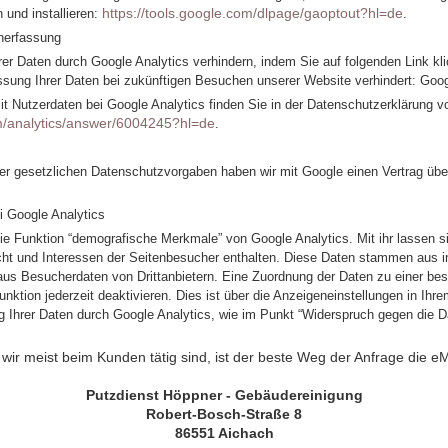
https://tools.google.com/dlpage/gaoptout?hl=de
 und installieren:
.
nerfassung
er Daten durch Google Analytics verhindern, indem Sie auf folgenden Link kli
ssung Ihrer Daten bei zukünftigen Besuchen unserer Website verhindert: Goog
 Nutzerdaten bei Google Analytics finden Sie in der Datenschutzerklärung v
om/analytics/answer/6004245?hl=de
.
der gesetzlichen Datenschutzvorgaben haben wir mit Google einen Vertrag übe
 Google Analytics
e Funktion “demografische Merkmale” von Google Analytics. Mit ihr lassen sic
cht und Interessen der Seitenbesucher enthalten. Diese Daten stammen aus 
s Besucherdaten von Drittanbietern. Eine Zuordnung der Daten zu einer bes
nktion jederzeit deaktivieren. Dies ist über die Anzeigeneinstellungen in Ih
g Ihrer Daten durch Google Analytics, wie im Punkt “Widerspruch gegen die Da
wir meist beim Kunden tätig sind, ist der beste Weg der Anfrage die eM
Putzdienst Höppner - Gebäudereinigung
Robert-Bosch-Straße 8
86551 Aichach