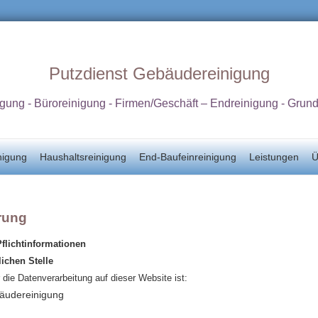
Putzdienst Gebäudereinigung
igung - Büroreinigung - Firmen/Geschäft – Endreinigung - Grun
nigung
Haushaltsreinigung
End-Baufeinreinigung
Leistungen
Ü
rung
flichtinformationen
ichen Stelle
r die Datenverarbeitung auf dieser Website ist:
bäudereinigung