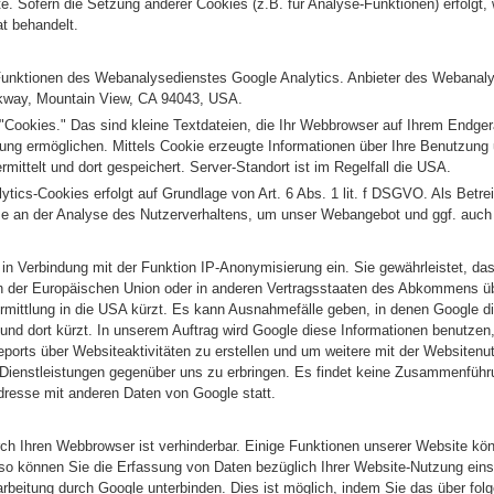
te. Sofern die Setzung anderer Cookies (z.B. für Analyse-Funktionen) erfolgt, 
t behandelt.
unktionen des Webanalysedienstes Google Analytics. Anbieter des Webanalys
rkway, Mountain View, CA 94043, USA.
"Cookies." Das sind kleine Textdateien, die Ihr Webbrowser auf Ihrem Endger
ng ermöglichen. Mittels Cookie erzeugte Informationen über Ihre Benutzung
mittelt und dort gespeichert. Server-Standort ist im Regelfall die USA.
tics-Cookies erfolgt auf Grundlage von Art. 6 Abs. 1 lit. f DSGVO. Als Betre
sse an der Analyse des Nutzerverhaltens, um unser Webangebot und ggf. auch
 in Verbindung mit der Funktion IP-Anonymisierung ein. Sie gewährleistet, da
en der Europäischen Union oder in anderen Vertragsstaaten des Abkommens 
rmittlung in die USA kürzt. Es kann Ausnahmefälle geben, in denen Google di
 und dort kürzt. In unserem Auftrag wird Google diese Informationen benutzen
orts über Websiteaktivitäten zu erstellen und um weitere mit der Websitenu
Dienstleistungen gegenüber uns zu erbringen. Es findet keine Zusammenführ
Adresse mit anderen Daten von Google statt.
h Ihren Webbrowser ist verhinderbar. Einige Funktionen unserer Website kö
o können Sie die Erfassung von Daten bezüglich Ihrer Website-Nutzung einsc
rbeitung durch Google unterbinden. Dies ist möglich, indem Sie das über folg