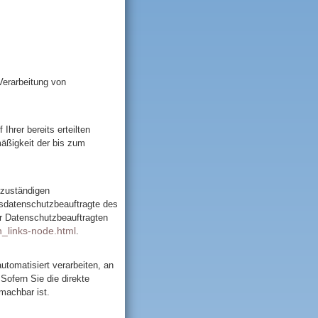
Verarbeitung von
Ihrer bereits erteilten
mäßigkeit der bis zum
 zuständigen
esdatenschutzbeauftragte des
er Datenschutzbeauftragten
n_links-node.html
.
automatisiert verarbeiten, an
Sofern Sie die direkte
machbar ist.