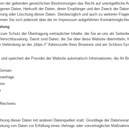
en der geltenden gesetzlichen Bestimmungen das Recht auf unentgeltliche Au
genen Daten, Herkunft der Daten, deren Empfänger und den Zweck der Datenv
errung oder Löschung dieser Daten. Diesbezüglich und auch zu weiteren Fra
nen Sie sich jederzeit über die im Impressum aufgeführten Kontaktmöglichk
elung
um Schutz der Übertragung vertraulicher Inhalte, die Sie an uns als Seitenb
rschlüsselung. Damit sind Daten, die Sie über diese Website übermitteln, für
e Verbindung an der „https://“ Adresszeile Ihres Browsers und am Schloss-Sym
t und speichert der Provider der Website automatisch Informationen, die Ihr 
 Domain
ranfrage
ion
m
 Rechners
rung dieser Daten mit anderen Datenquellen statt. Grundlage der Datenverarbe
eitung von Daten zur Erfüllung eines Vertrags oder vorvertraglicher Maßnahme