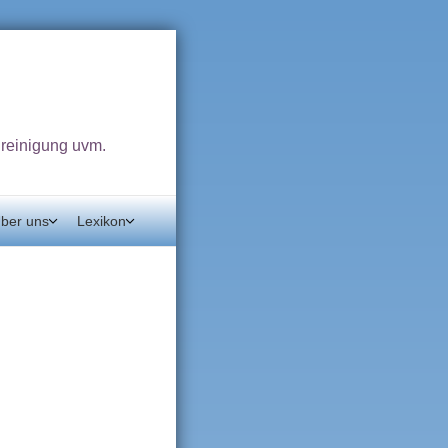
dreinigung uvm.
ber uns
Lexikon