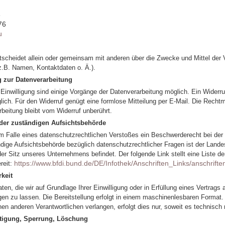
3
76
u
ntscheidet allein oder gemeinsam mit anderen über die Zwecke und Mittel der 
.B. Namen, Kontaktdaten o. Ä.).
g zur Datenverarbeitung
Einwilligung sind einige Vorgänge der Datenverarbeitung möglich. Ein Widerruf 
öglich. Für den Widerruf genügt eine formlose Mitteilung per E-Mail. Die Recht
rbeitung bleibt vom Widerruf unberührt.
der zuständigen Aufsichtsbehörde
 im Falle eines datenschutzrechtlichen Verstoßes ein Beschwerderecht bei der
dige Aufsichtsbehörde bezüglich datenschutzrechtlicher Fragen ist der Land
er Sitz unseres Unternehmens befindet. Der folgende Link stellt eine Liste d
https://www.bfdi.bund.de/DE/Infothek/Anschriften_Links/anschrifte
reit:
keit
en, die wir auf Grundlage Ihrer Einwilligung oder in Erfüllung eines Vertrags 
gen zu lassen. Die Bereitstellung erfolgt in einem maschinenlesbaren Format. 
en anderen Verantwortlichen verlangen, erfolgt dies nur, soweit es technisch 
htigung, Sperrung, Löschung