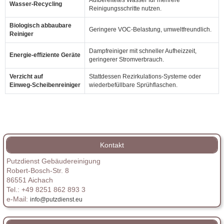
Aufbereitetes Wasser für mehrere
Wasser‑Recycling
Reinigungsschritte nutzen.
Biologisch abbaubare
Geringere VOC‑Belastung, umweltfreundlich.
Reiniger
Dampfreiniger mit schneller Aufheizzeit,
Energie‑effiziente Geräte
geringerer Stromverbrauch.
Verzicht auf
Stattdessen Rezirkulations‑Systeme oder
Einweg‑Scheibenreiniger
wiederbefüllbare Sprühflaschen.
Kontakt
Putzdienst Gebäudereinigung
Robert-Bosch-Str. 8
86551 Aichach
Tel.: +49 8251 862 893 3
e-Mail:
info@putzdienst.eu