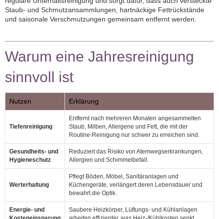
reguläre Unterhaltsreinigung und sorgt dafür, dass auch versteckte
Staub‑ und Schmutzansammlungen, hartnäckige Fettrückstände
und saisonale Verschmutzungen gemeinsam entfernt werden.
Warum eine Jahresreinigung
sinnvoll ist
Nutzen
Erklärung
Entfernt nach mehreren Monaten angesammelten
Tiefenreinigung
Staub, Milben, Allergene und Fett, die mit der
Routine‑Reinigung nur schwer zu erreichen sind.
Gesundheits‑ und
Reduziert das Risiko von Atemwegserkrankungen,
Hygieneschutz
Allergien und Schimmelbefall.
Pflegt Böden, Möbel, Sanitäranlagen und
Werterhaltung
Küchengeräte, verlängert deren Lebensdauer und
bewahrt die Optik.
Energie‑ und
Saubere Heizkörper, Lüftungs‑ und Kühlanlagen
Kosteneinsparung
arbeiten effizienter, was Heiz‑/Kühlkosten senkt.