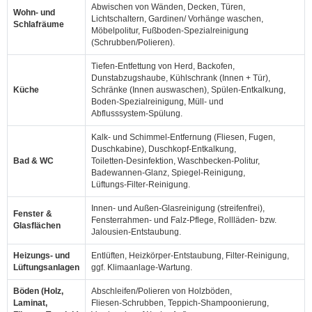
Abwischen von Wänden, Decken, Türen,
Wohn- und
Lichtschaltern, Gardinen/ Vorhänge waschen,
Schlafräume
Möbelpolitur, Fußboden‑Spezialreinigung
(Schrubben/Polieren).
Tiefen‑Entfettung von Herd, Backofen,
Dunstabzugshaube, Kühlschrank (Innen + Tür),
Küche
Schränke (Innen auswaschen), Spülen‑Entkalkung,
Boden‑Spezialreinigung, Müll‑ und
Abflusssystem‑Spülung.
Kalk‑ und Schimmel‑Entfernung (Fliesen, Fugen,
Duschkabine), Duschkopf‑Entkalkung,
Bad & WC
Toiletten‑Desinfektion, Waschbecken‑Politur,
Badewannen‑Glanz, Spiegel‑Reinigung,
Lüftungs‑Filter‑Reinigung.
Innen‑ und Außen‑Glasreinigung (streifenfrei),
Fenster &
Fensterrahmen‑ und Falz‑Pflege, Rollläden‑ bzw.
Glasflächen
Jalousien‑Entstaubung.
Heizungs‑ und
Entlüften, Heizkörper‑Entstaubung, Filter‑Reinigung,
Lüftungsanlagen
ggf. Klimaanlage‑Wartung.
Böden (Holz,
Abschleifen/Polieren von Holzböden,
Laminat,
Fliesen‑Schrubben, Teppich‑Shampoonierung,