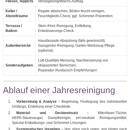
Fliesen, Teppich)
Versiegelung/Wachs‑Auftrag.
Keller /
Regale abwischen, Böden feucht reinigen,
Abstellräume
Feuchtigkeits‑Check, ggf. Schimmel‑Prävention.
Terrasse /
Stein‑/Holz‑Reinigung, Entfettung,
Balkon
Entwässerungs‑Check.
Hausfassade‑Abspülung (falls gewünscht),
Außenbereiche
Garagentor‑Reinigung, Garten‑Werkzeug‑Pflege
(optional).
Luft‑Qualitäts‑Messung, Nachbesserung von
Sonderaufgaben
strapazierten Bereichen,
Reparatur‑/Austausch‑Empfehlungen.
Ablauf einer Jahresreinigung
Vorbereitung & Analyse
– Begehung, Festlegung des individuellen
Umfangs, Erstellung einer Checkliste.
Material‑ und Geräteeinsatz
– Mikrofaser‑Tücher,
HEPA‑Staubsauger, Dampfreiniger, pH‑neutrale Reinigungsmittel,
Spezial‑Entkalkungs‑ und Schimmel‑Lösungen.
Systematisches Vorgehen
– Von oben nach unten, von hinten nach