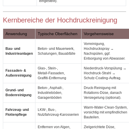
eingestellt).
Kernbereiche der Hochdruckreinigung
Anwendung
Typische Oberflächen
Vorgehensweise
Vorreinigung,
Bau‑ und
Beton‑ und Mauerwerk,
Hochdruckspray →
Industrieanlagen
Schalungen, Bauabfälle
Nachspülen, ggf.
Entsorgung von Abwasser.
Glas‑, Stein‑,
Niederdruck‑Vorspülung →
Fassaden‑ &
Metall‑Fassaden,
Hochdruck‑Strahl →
Außenreinigung
Graffiti‑Entfernung
Schutz‑Coating‑Auftrag.
Beton‑, Asphalt‑,
Druck‑Reinigung mit
Grund‑ und
Industrieböden,
Rotations‑Düse, danach
Bodenreinigung
Garagenböden
Versiegelung (optional).
Warm‑Water‑Clean‑System,
Fahrzeug‑ und
LKW‑, Bus‑,
vorsichtig mit empfindlichen
Flottenpflege
Nutzfahrzeug‑Karosserien
Bauteilen.
Entfernen von Algen,
Zielgerichtete Düse,