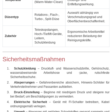
Temperatur
Lösungs‑ und
(Warm‑Water‑Clean)
Entfettungswirkung.
Auswahl abhängig von
Rotations‑, Flach‑,
Düsentyp
Verschmutzungsgrad und
Turbo‑, Split‑Düse
Oberflächenbeschaffenheit.
Teleskopstangen,
Ergonomische Arbeitsmittel
Hoch‑/Tieflift‑Geräte,
Zubehör
reduzieren Belastung der
Leitern,
Reinigungskräfte.
Schutzkleidung
Sicherheitsmaßnahmen
Schutzkleidung
– Druckluft‑ und Wasserschutzbrille, Gehörschutz,
wasserabweisende Arbeitshose und -jacke, rutschfeste
Sicherheitsschuhe.
Absperrungen
– Gefahrenbereiche absichern, Hinweis‑Schilder für
Verkehrsteilnehmer und Passanten aufstellen.
Druck‑Einstellung
– Beginne mit niedrigem Druck und steigere nur
bei Bedarf, um Beschädigungen zu vermeiden.
Elektrische Sicherheit
– Gerät mit FI‑Schalter betreiben, Kabel
ordnungsgemäß verlegen.
Umwelt
– Abwasser mit gelösten Schadstoffen separat sammeln und