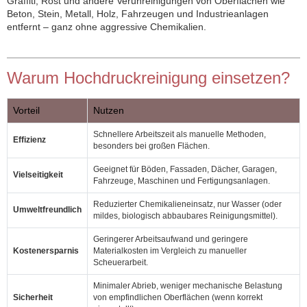
Graffiti, Rost und andere Verunreinigungen von Oberflächen wie
Beton, Stein, Metall, Holz, Fahrzeugen und Industrieanlagen
entfernt – ganz ohne aggressive Chemikalien.
Warum Hochdruckreinigung einsetzen?
Vorteil
Nutzen
Schnellere Arbeitszeit als manuelle Methoden,
Effizienz
besonders bei großen Flächen.
Geeignet für Böden, Fassaden, Dächer, Garagen,
Vielseitigkeit
Fahrzeuge, Maschinen und Fertigungsanlagen.
Reduzierter Chemikalieneinsatz, nur Wasser (oder
Umweltfreundlich
mildes, biologisch abbaubares Reinigungsmittel).
Geringerer Arbeitsaufwand und geringere
Kostenersparnis
Materialkosten im Vergleich zu manueller
Scheuerarbeit.
Minimaler Abrieb, weniger mechanische Belastung
Sicherheit
von empfindlichen Oberflächen (wenn korrekt