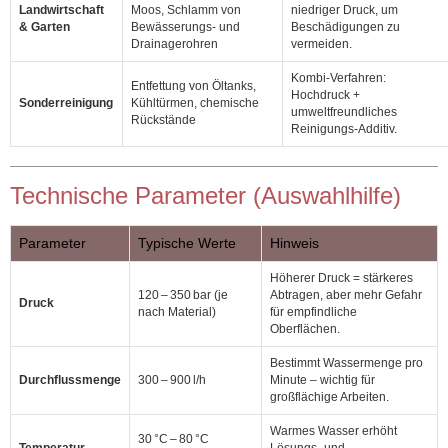
Landwirtschaft
Moos, Schlamm von
niedriger Druck, um
& Garten
Bewässerungs‑ und
Beschädigungen zu
Drainagerohren
vermeiden.
Kombi‑Verfahren:
Entfettung von Öltanks,
Hochdruck +
Sonderreinigung
Kühltürmen, chemische
umweltfreundliches
Rückstände
Reinigungs‑Additiv.
Technische Parameter (Auswahlhilfe)
Parameter
Typische Werte
Hinweis
Höherer Druck = stärkeres
120 – 350 bar (je
Abtragen, aber mehr Gefahr
Druck
nach Material)
für empfindliche
Oberflächen.
Bestimmt Wassermenge pro
Durchflussmenge
300 – 900 l/h
Minute – wichtig für
großflächige Arbeiten.
Warmes Wasser erhöht
30 °C – 80 °C