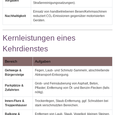
Vorgaben
Straßenreinigungssatzungen).
Einsatz von handbetriebenen Besen/Kehrmaschinen
Nachhaltigkeit
reduziert CO₂‑Emissionen gegenüber motorisierten
Geräten.
Kernleistungen eines
Kehrdienstes
Bereich
Aufgaben
Gehwege &
Fegen, Laub‑ und Schmutz‑Sammeln, abschließende
Bürgersteige
Abtransport‑Entsorgung.
Grob‑ und Feinsäuberung von Asphalt, Beton,
Parkplätze &
Pflaster; Entfernung von Öl‑ und Benzin‑Flecken (falls
Zufahrten
nötig).
Innen‑Flure &
Trockenfegen, Staub‑Entfernung, ggf. Schrubben bei
Treppenhäuser
stark verschmutzten Bereichen.
Balkone &
Entfernen von Laub, Staub, Vogelkot, kleinen Steinen,