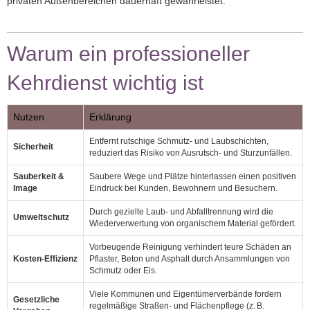
privaten Außenbereichen dauerhaft gewährleistet.
Warum ein professioneller
Kehrdienst wichtig ist
Nutzen
Erklärung
Entfernt rutschige Schmutz‑ und Laubschichten,
Sicherheit
reduziert das Risiko von Ausrutsch‑ und Sturzunfällen.
Sauberkeit &
Saubere Wege und Plätze hinterlassen einen positiven
Image
Eindruck bei Kunden, Bewohnern und Besuchern.
Durch gezielte Laub‑ und Abfalltrennung wird die
Umweltschutz
Wiederverwertung von organischem Material gefördert.
Vorbeugende Reinigung verhindert teure Schäden an
Kosten‑Effizienz
Pflaster, Beton und Asphalt durch Ansammlungen von
Schmutz oder Eis.
Viele Kommunen und Eigentümerverbände fordern
Gesetzliche
regelmäßige Straßen‑ und Flächenpflege (z. B.