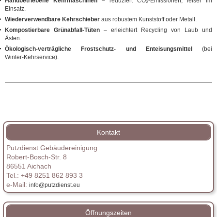
Handbetriebene Kehrmaschinen
– reduziert CO₂‑Emissionen, leiser im
Einsatz.
Wiederverwendbare Kehrschieber
aus robustem Kunststoff oder Metall.
Kompostierbare Grünabfall‑Tüten
– erleichtert Recycling von Laub und
Ästen.
Ökologisch‑verträgliche Frostschutz‑ und Enteisungsmittel
(bei
Winter‑Kehrservice).
Kontakt
Putzdienst Gebäudereinigung
Robert-Bosch-Str. 8
86551 Aichach
Tel.: +49 8251 862 893 3
e-Mail:
info@putzdienst.eu
Öffnungszeiten