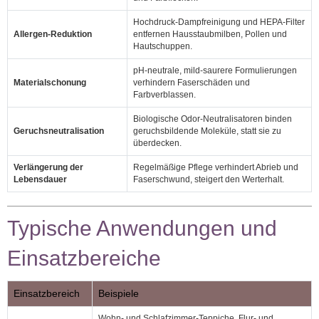
Hochdruck‑Dampfreinigung und HEPA‑Filter
Allergen‑Reduktion
entfernen Hausstaubmilben, Pollen und
Hautschuppen.
pH‑neutrale, mild‑saurere Formulierungen
Materialschonung
verhindern Faserschäden und
Farbverblassen.
Biologische Odor‑Neutralisatoren binden
Geruchsneutralisation
geruchsbildende Moleküle, statt sie zu
überdecken.
Verlängerung der
Regelmäßige Pflege verhindert Abrieb und
Lebensdauer
Faserschwund, steigert den Werterhalt.
Typische Anwendungen und
Einsatzbereiche
Einsatzbereich
Beispiele
Wohn‑ und Schlafzimmer‑Teppiche, Flur‑ und