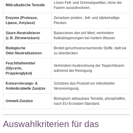
Lösen Fett‑ und Schmutzpartikel, ohne die
Mild‑alkalische Tenside
Fasern auszutrocknen.
Enzyme (Protease,
Zersetzen protein‑, fett‑ und stärkehaltige
Lipase, Amylase)
Flecken.
Säure‑Neutralisierer
Balancieren den pH‑Wert, verhindern
(z. B. Zitronensäure)
Kalkablagerungen bei hartem Wasser.
Biologische
Bindet geruchsverursachende Stoffe, statt sie
Odor‑Neutralisatoren
zu überdecken.
Feuchthaltemittel
Verhindern Austrocknung der Teppichfasern
(Glycerin,
während der Reinigung.
Propylenglykol)
Konservierungs‑ &
Schützen das Produkt vor mikrobieller
Antimikrobielle Zusätze
Verunreinigung.
Biologisch abbaubare Tenside, phosphatfrei,
Umwelt‑Zusätze
nach EU‑Ecolabel‑Standard.
Auswahlkriterien für das