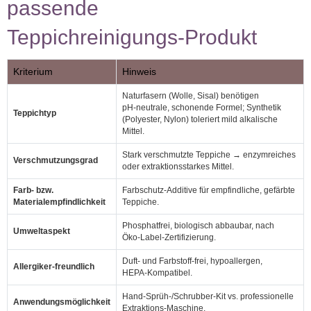
passende
Teppichreinigungs‑Produkt
Kriterium
Hinweis
Naturfasern (Wolle, Sisal) benötigen
pH‑neutrale, schonende Formel; Synthetik
Teppichtyp
(Polyester, Nylon) toleriert mild alkalische
Mittel.
Stark verschmutzte Teppiche → enzymreiches
Verschmutzungsgrad
oder extraktionsstarkes Mittel.
Farb- bzw.
Farbschutz‑Additive für empfindliche, gefärbte
Materialempfindlichkeit
Teppiche.
Phosphatfrei, biologisch abbaubar, nach
Umweltaspekt
Öko‑Label‑Zertifizierung.
Duft‑ und Farbstoff‑frei, hypoallergen,
Allergiker‑freundlich
HEPA‑Kompatibel.
Hand‑Sprüh‑/Schrubber‑Kit vs. professionelle
Anwendungsmöglichkeit
Extraktions‑Maschine.