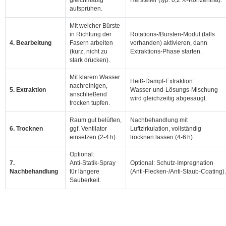
gleichmäßig
Hersteller (typ. 0,2 %‑Konzentrat).
aufsprühen.
Mit weicher Bürste
in Richtung der
Rotations‑/Bürsten‑Modul (falls
4. Bearbeitung
Fasern arbeiten
vorhanden) aktivieren, dann
(kurz, nicht zu
Extraktions‑Phase starten.
stark drücken).
Mit klarem Wasser
Heiß‑Dampf‑Extraktion:
nachreinigen,
5. Extraktion
Wasser‑und‑Lösungs‑Mischung
anschließend
wird gleichzeitig abgesaugt.
trocken tupfen.
Raum gut belüften,
Nachbehandlung mit
6. Trocknen
ggf. Ventilator
Luftzirkulation, vollständig
einsetzen (2‑4 h).
trocknen lassen (4‑6 h).
Optional:
7.
Anti‑Statik‑Spray
Optional: Schutz‑Impregnation
Nachbehandlung
für längere
(Anti‑Flecken‑/Anti‑Staub‑Coating).
Sauberkeit.