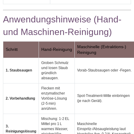
Anwendungshinweise (Hand‑
und Maschinen‑Reinigung)
Maschinelle (Extraktions‑)
Schritt
Hand‑Reinigung
Reinigung
Groben Schmutz
und losen Staub
1. Staubsaugen
Vorab‑Staubsaugen oder -Fegen.
gründlich
absaugen.
Flecken mit
enzymatischer
Spot‑Treatment‑Mitte einbringen
2. Vorbehandlung
Vorlöse‑Lösung
(je nach Gerät).
(2‑5 min)
anrühren.
Mischung: 1‑2 EL
Mittel pro 1 L
Maschinelle
3.
warmes Wasser,
Einspritz‑/Absaugleistung laut
Reinigungslösung