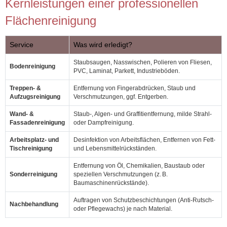
Kernleistungen einer professionellen
Flächenreinigung
Service
Was wird erledigt?
Staubsaugen, Nasswischen, Polieren von Fliesen,
Bodenreinigung
PVC, Laminat, Parkett, Industrieböden.
Treppen‑ &
Entfernung von Fingerabdrücken, Staub und
Aufzugsreinigung
Verschmutzungen, ggf. Entgerben.
Wand‑ &
Staub‑, Algen‑ und Graffitientfernung, milde Strahl‑
Fassadenreinigung
oder Dampfreinigung.
Arbeitsplatz‑ und
Desinfektion von Arbeitsflächen, Entfernen von Fett‑
Tischreinigung
und Lebensmittelrückständen.
Entfernung von Öl, Chemikalien, Baustaub oder
Sonderreinigung
speziellen Verschmutzungen (z. B.
Baumaschinenrückstände).
Auftragen von Schutzbeschichtungen (Anti‑Rutsch‑
Nachbehandlung
oder Pflegewachs) je nach Material.