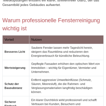
Teleskopstangen entsteht ein klarer, streifenfreier Glanz, der das
Gesamtbild jedes Gebäudes aufwertet.
Warum professionelle Fensterreinigung
wichtig ist
Vorteil
Nutzen
Saubere Fenster lassen mehr Tageslicht herein,
Besseres Licht
steigern das Raumklima und reduzieren den
Energieverbrauch für künstliche Beleuchtung.
Gepflegte Fassaden erhöhen den optischen Wert von
Wertsteigerung
Immobilien – wichtig für Eigentümer, Vermieter und
Unternehmen.
Entfernt aggressive Umwelteinflüsse (Schmutz,
Schutz der
Säuren, Meeresluft), die die Rahmen- und
Bausubstanz
Verglasungs­materialien langfristig beschädigen
können.
Ein klarer Durchblick wirkt professionell und schafft
Sicherer
Vertrauen bei Kunden, Besuchern und