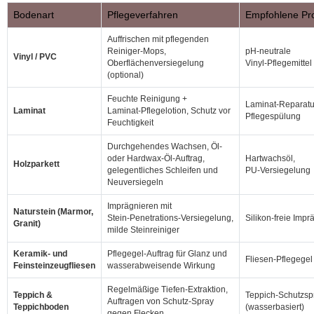
Bodenart
Pflegeverfahren
Empfohlene Pr
Auffrischen mit pflegenden
Reiniger‑Mops,
pH‑neutrale
Vinyl / PVC
Oberflächenversiegelung
Vinyl‑Pflegemittel
(optional)
Feuchte Reinigung +
Laminat‑Reparatu
Laminat
Laminat‑Pflegelotion, Schutz vor
Pflegespülung
Feuchtigkeit
Durchgehendes Wachsen, Öl‑
oder Hardwax‑Öl‑Auftrag,
Hartwachsöl,
Holzparkett
gelegentliches Schleifen und
PU‑Versiegelung
Neuversiegeln
Imprägnieren mit
Naturstein (Marmor,
Stein‑Penetrations‑Versiegelung,
Silikon‑freie Impr
Granit)
milde Steinreiniger
Keramik‑ und
Pflegegel‑Auftrag für Glanz und
Fliesen‑Pflegegel
Feinsteinzeugfliesen
wasserabweisende Wirkung
Regelmäßige Tiefen‑Extraktion,
Teppich &
Teppich‑Schutzsp
Auftragen von Schutz‑Spray
Teppichboden
(wasserbasiert)
gegen Flecken