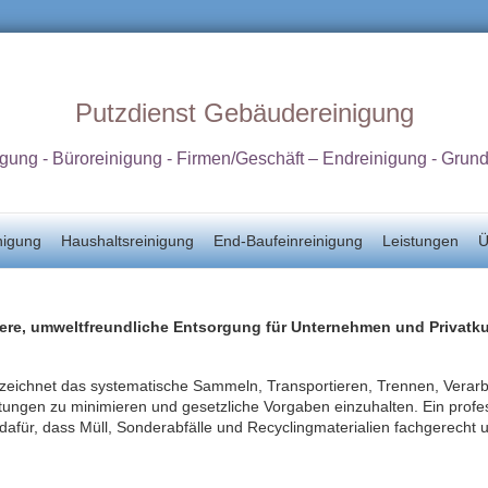
Putzdienst Gebäudereinigung
igung - Büroreinigung - Firmen/Geschäft – Endreinigung - Grun
nigung
Haushaltsreinigung
End-Baufeinreinigung
Leistungen
Ü
here, umweltfreundliche Entsorgung für Unternehmen und Privat
eichnet das systematische Sammeln, Transportieren, Trennen, Verarb
ungen zu minimieren und gesetzliche Vorgaben einzuhalten. Ein profes
dafür, dass Müll, Sonderabfälle und Recyclingmaterialien fachgerech