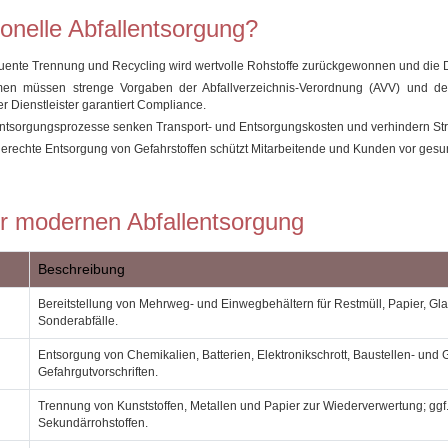
onelle Abfallentsorgung?
ente Trennung und Recycling wird wertvolle Rohstoffe zurückgewonnen und die D
n müssen strenge Vorgaben der Abfallverzeichnis-Verordnung (AVV) und des 
er Dienstleister garantiert Compliance.
ntsorgungsprozesse senken Transport- und Entsorgungskosten und verhindern St
rechte Entsorgung von Gefahrstoffen schützt Mitarbeitende und Kunden vor gesun
er modernen Abfallentsorgung
Beschreibung
Bereitstellung von Mehrweg‑ und Einwegbehältern für Restmüll, Papier, Gla
Sonderabfälle.
Entsorgung von Chemikalien, Batterien, Elektronikschrott, Baustellen‑ und
Gefahrgutvorschriften.
Trennung von Kunststoffen, Metallen und Papier zur Wiederverwertung; ggf
Sekundärrohstoffen.