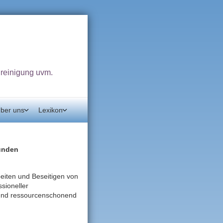
dreinigung uvm.
ber uns
Lexikon
kunden
eiten und Beseitigen von
sioneller
t und ressourcenschonend