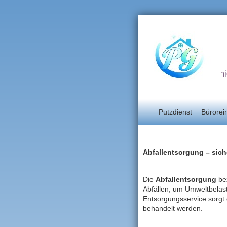
Unterhaltsrein
Putzdienst
Bürorei
Abfallentsorgung – sic
Die
Abfallentsorgung
bez
Abfällen, um Umweltbelast
Entsorgungsservice sorgt 
behandelt werden.