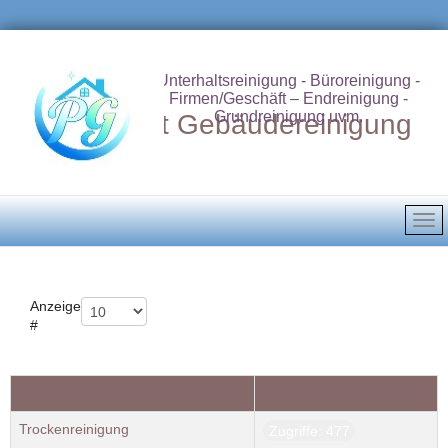
Unterhaltsreinigung - Büroreinigung -
Firmen/Geschäft – Endreinigung -
Grundreinigung uvm.
Putzdienst Gebäudereinigung
Anzeige
#
Titel
Zugriffe
Trockenreinigung
Zugriffe: 477