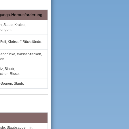
gungs‑Herausforderung
n, Staub, Kratzer,
bungen.
 Fett, Klebstoff‑Rückstände.
‑abdrücke, Wasser‑flecken,
ion.
z, Staub,
ächen‑Risse.
‑Spuren, Staub.
ste, Staubsauger mit