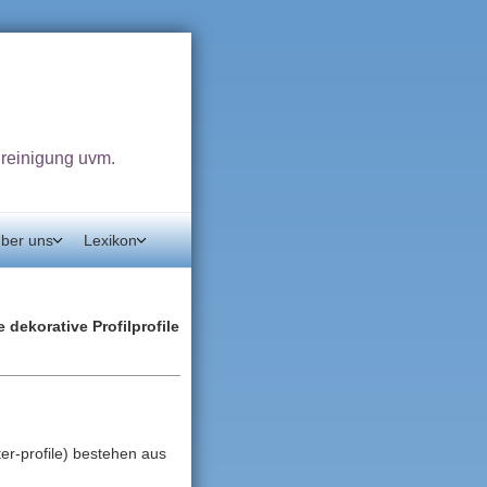
dreinigung uvm.
ber uns
Lexikon
 dekorative Profilprofile
er‑profile) bestehen aus