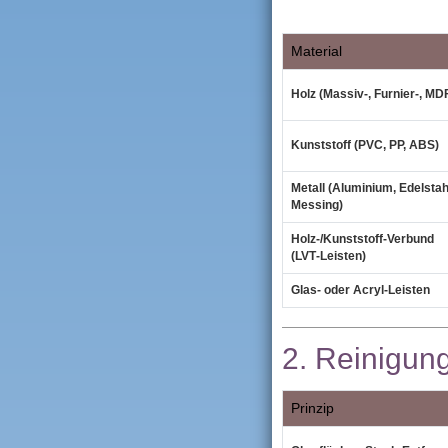
Material
Holz (Massiv‑, Furnier‑, MD
Kunststoff (PVC, PP, ABS)
Metall (Aluminium, Edelstah
Messing)
Holz‑/Kunststoff‑Verbund
(LVT‑Leisten)
Glas‑ oder Acryl‑Leisten
2. Reinigung
Prinzip