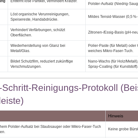
ung
Entfernt lose Partikel, verhindert Kratzer.
Polster‑Aufsatz (Niedrig‑Saugk
Löst organische Verunreinigungen,
Mildes Tensid‑Wasser (0,5 %‑1
Speisereste, Handabdrücke.
Verhindert Verfärbungen, schützt
Zitronen‑/Essig‑Basis (pH‑neut
Oberflächen.
Wiederherstellung von Glanz bei
Polier‑Paste (für Metall) ode
Metall/Glas.
weiches Mikro‑Faser‑Tuch.
Bildet Schutzfilm, reduziert zukünftige
Nano‑Wachs (für Holz/Metall
Verschmutzungen.
Spray‑Coating (für Kunststoff)
r‑Schritt‑Reinigungs‑Protokoll (Bei
eiste)
Hinweis
chem Polster‑Aufsatz bei Staubsauger oder Mikro‑Faser‑Tuch
Keine grobe Bürst
en.