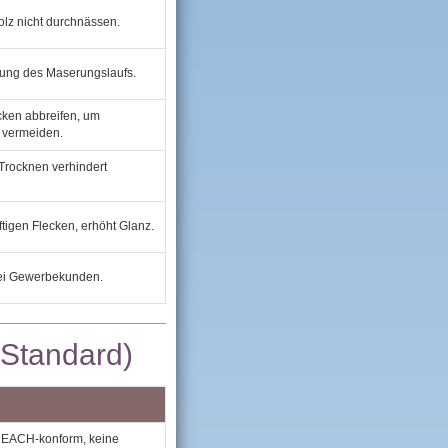
olz nicht durchnässen.
tung des Maserungs­laufs.
cken abbreifen, um
 vermeiden.
 Trocknen verhindert
ftigen Flecken, erhöht Glanz.
ei Gewerbekunden.
‑Standard)
REACH‑konform, keine