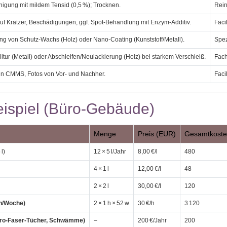
nigung mit mildem Tensid (0,5 %); Trocknen.
Rein
uf Kratzer, Beschädigungen, ggf. Spot‑Behandlung mit Enzym‑Additiv.
Faci
 von Schutz‑Wachs (Holz) oder Nano‑Coating (Kunststoff/Metall).
Spez
litur (Metall) oder Abschleifen/Neulackierung (Holz) bei starkem Verschleiß.
Fach
 in CMMS, Fotos von Vor‑ und Nachher.
Faci
eispiel (Büro‑Gebäude)
Menge
Preis (EUR)
Gesamtkoste
 l)
12 × 5 l/Jahr
8,00 €/l
480
4 × 1 l
12,00 €/l
48
2 × 2 l
30,00 €/l
120
1 h/Woche)
2 × 1 h × 52 w
30 €/h
3 120
kro‑Faser‑Tücher, Schwämme)
–
200 €/Jahr
200