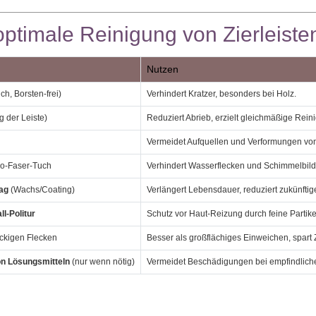
 optimale Reinigung von Zierleiste
Nutzen
ch, Borsten‑frei)
Verhindert Kratzer, besonders bei Holz.
g der Leiste)
Reduziert Abrieb, erzielt gleichmäßige Rein
Vermeidet Aufquellen und Verformungen von
ro‑Faser‑Tuch
Verhindert Wasserflecken und Schimmelbil
ag
(Wachs/Coating)
Verlängert Lebensdauer, reduziert zukünftig
l‑Politur
Schutz vor Haut‑Reizung durch feine Partike
ckigen Flecken
Besser als großflächiges Einweichen, spart Z
on Lösungsmitteln
(nur wenn nötig)
Vermeidet Beschädigungen bei empfindlich