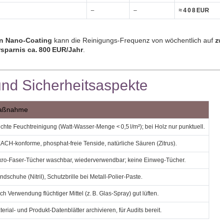
–
–
≈ 4 0 8 EUR
n Nano‑Coating
kann die Reinigungs‑Frequenz von wöchentlich auf
z
rsparnis ca. 800 EUR/Jahr
.
und Sicherheitsaspekte
aßnahme
ichte Feuchtreinigung (Watt‑Wasser‑Menge < 0,5 l/m²); bei Holz nur punktuell.
ACH‑konforme, phosphat‑freie Tenside, natürliche Säuren (Zitrus).
kro‑Faser‑Tücher waschbar, wiederverwendbar; keine Einweg‑Tücher.
dschuhe (Nitril), Schutzbrille bei Metall‑Polier‑Paste.
h Verwendung flüchtiger Mittel (z. B. Glas‑Spray) gut lüften.
erial‑ und Produkt‑Datenblätter archivieren, für Audits bereit.