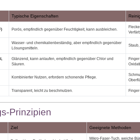
Typische Eigenschaften
Reini
Flecke
F)
Porös, empfindlich gegenüber Feuchtigkeit, kann ausbleichen.
Verfär
Wasser‑ und chemikalienbeständig, aber empfindlich gegenüber
Staub,
Lösungsmitteln.
l,
Glänzend, kann anlaufen, empfindlich gegenüber Chlor und
Finger
Säuren.
Oxidat
Schmut
Kombinierter Nutzen, erfordern schonende Pflege.
Oberfl
Transparent, leicht zu beschmutzen.
Finger
s‑Prinzipien
Ziel
Geeignete Methoden
Mikro‑Faser‑Tuch, weiche Bür