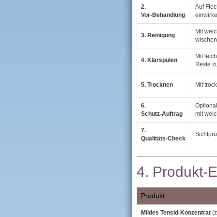
2.
Auf Fle
Vor‑Behandlung
einwirke
Mit wei
3. Reinigung
wischen
Mit leic
4. Klarspülen
Reste zu
5. Trocknen
Mit tro
6.
Optiona
Schutz‑Auftrag
mit wei
7.
Sichtprü
Qualitäts‑Check
4. Produkt‑
Produkt
Mildes Tensid‑Konzentrat
(z