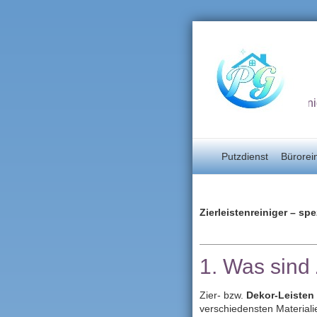
Unterhaltsrein
Putzdienst
Bürorei
Zierleistenreiniger – sp
1. Was sind 
Zier‑ bzw.
Dekor‑Leisten
verschiedensten Materiali