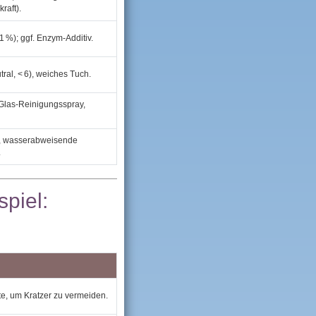
raft).
 %); ggf. Enzym‑Additiv.
ral, < 6), weiches Tuch.
r Glas‑Reinigungsspray,
), wasserabweisende
.
spiel:
e, um Kratzer zu vermeiden.