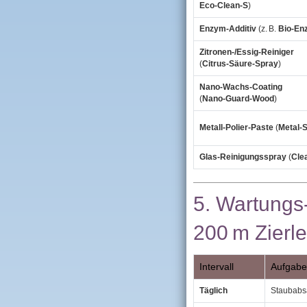
Eco‑Clean‑S
)
Enzym‑Additiv
(z. B.
Bio‑En
Zitronen‑/Essig‑Reiniger
(
Citrus‑Säure‑Spray
)
Nano‑Wachs‑Coating
(
Nano‑Guard‑Wood
)
Metall‑Polier‑Paste
(
Metal‑
Glas‑Reinigungsspray
(
Cle
5. Wartungs
200 m Zierle
Intervall
Aufgabe
Täglich
Staubabsa