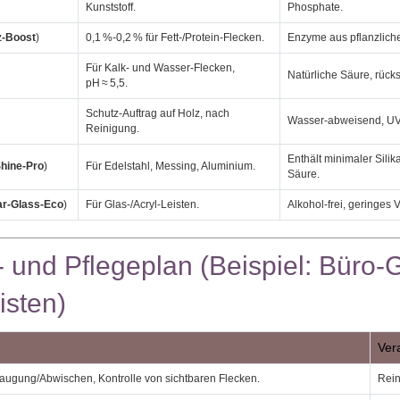
Kunststoff.
Phosphate.
z‑Boost
)
0,1 %‑0,2 % für Fett‑/Protein‑Flecken.
Enzyme aus pflanzliche
Für Kalk‑ und Wasser‑Flecken,
Natürliche Säure, rücks
pH ≈ 5,5.
Schutz‑Auftrag auf Holz, nach
Wasser‑abweisend, UV‑s
Reinigung.
Enthält minimaler Silik
Shine‑Pro
)
Für Edelstahl, Messing, Aluminium.
Säure.
ar‑Glass‑Eco
)
Für Glas‑/Acryl‑Leisten.
Alkohol‑frei, geringes
‑ und Pflegeplan (Beispiel: Büro
isten)
Ver
ugung/Abwischen, Kontrolle von sichtbaren Flecken.
Rein