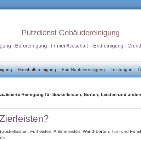
Putzdienst Gebäudereinigung
igung - Büroreinigung - Firmen/Geschäft – Endreinigung - Grun
nigung
Haushaltsreinigung
End-Baufeinreinigung
Leistungen
Ü
ezialisierte Reinigung für Sockelleisten, Borten, Leisten und andere
Zierleisten?
(Sockelleisten, Fußleisten, Anlehnleisten, Wand‑Borten, Tür‑ und Fenst
en: