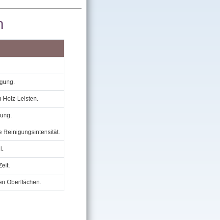
n
igung.
 Holz‑Leisten.
dung.
e Reinigungsintensität.
l.
eit.
en Oberflächen.