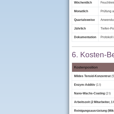
Wöchentlich
Feuchtrei
Monatlich
Prüfung a
Quartalsweise
Anwendung
Jährlich
Tiefen‑Po
Dokumentation
Protokoll
6. Kosten‑B
Kostenposition
Mildes Tensid‑Konzentrat
(5
Enzym‑Additiv
(1 l)
Nano‑Wachs‑Coating
(2 l)
Arbeitszeit (2 Mitarbeiter, 
Reinigungsausrüstung (Mi