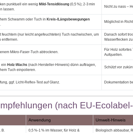
cken punktuell ein wenig
Mild‑Tensidlösung
(0,5 %); 2‑3 min
Nicht zu nass – H
n lassen.
chem Schwamm oder Tuch in
Kreis‑/Längsbewegungen
Möglichst in Rich
.
ht feuchtem (nur leicht angefeuchteten) Tuch nachwischen, um
Danach sofort tro
 entfernen.
Wasserflecken zu
Für Holz sofortes
ckenem Mikro‑Faser‑Tuch abtrocknen.
Aufquellen.
l ein
Holz‑Wachs
(nach Hersteller‑Hinweis) dünn auftragen,
Schützt vor zukün
chem Tuch einpolieren.
fung, ggf. Licht‑Reflex‑Test auf Glanz.
Dokumentation b
Empfehlungen (nach EU‑Ecolabel
Anwendung
Umwelt‑Hinweis
. B.
0,5 %‑1 % im Wasser, für Holz &
Biologisch abbaubar, 