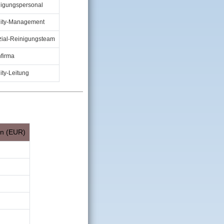
igungspersonal
lity‑Management
ial‑Reinigungsteam
firma
lity‑Leitung
n (EUR)