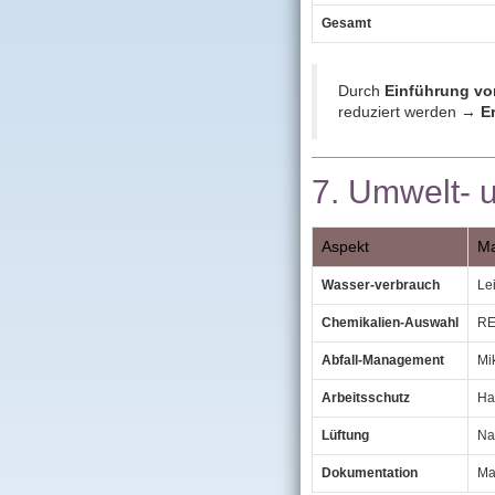
Gesamt
Durch
Einführung vo
reduziert werden →
E
7. Umwelt‑ 
Aspekt
M
Wasser‑verbrauch
Le
Chemikalien‑Auswahl
RE
Abfall‑Management
Mi
Arbeitsschutz
Han
Lüftung
Nac
Dokumentation
Mat