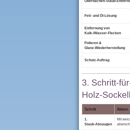
Oberflächen‑Staub‑Entfern
Fett‑ und Öl‑Lösung
Entfernung von
Kalk‑/Wasser‑Flecken
Polieren &
Glanz‑Wiederherstellung
Schutz‑Auftrag
3. Schritt‑fü
Holz‑Sockell
Schritt
Aktion
1.
Mit wei
Staub‑Absaugen
abwisch