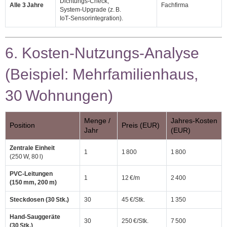
Dichtungs‑Check,
Alle 3 Jahre
Fachfirma
System‑Upgrade (z. B.
IoT‑Sensorintegration).
6. Kosten‑Nutzungs‑Analyse
(Beispiel: Mehrfamilienhaus,
30 Wohnungen)
Menge /
Jahres‑Kosten
Position
Preis (EUR)
Jahr
(EUR)
Zentrale Einheit
1
1 800
1 800
(250 W, 80 l)
PVC‑Leitungen
1
12 €/m
2 400
(150 mm, 200 m)
Steckdosen (30 Stk.)
30
45 €/Stk.
1 350
Hand‑Sauggeräte
30
250 €/Stk.
7 500
(30 Stk.)