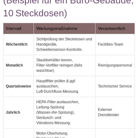
(Beispiel für ein Büro‑Gebäude,
10 Steckdosen)
Intervall
Wartungsmaßnahme
Verantwortlich
Sichtprüfung der Steckdosen und
Wöchentlich
Handgeräte,
Facilities‑Team
Schwellensensor‑Kontrolle.
Staubbehälter leeren,
Monatlich
Filter‑Vorfilter reinigen (falls
Reinigungspersonal
waschbar).
Hauptfilter prüfen & ggf.
Quartalsweise
austauschen,
Technischer Service
Luft‑Durchfluss‑Messung.
HEPA‑Filter austauschen,
Leitung‑Spülung
Externer
Jährlich
(Wasser‑/Air‑Spülung),
Dienstleister
Geräusch‑ und
Vibrations‑Messung.
Motor‑Überholung,