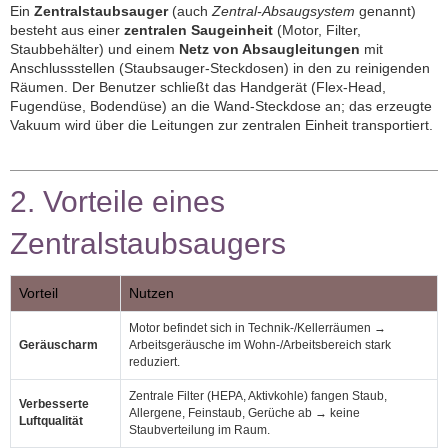
Ein
Zentralstaubsauger
(auch
Zentral‑Absaugsystem
genannt)
besteht aus einer
zentralen Saugeinheit
(Motor, Filter,
Staubbehälter) und einem
Netz von Absaugleitungen
mit
Anschlussstellen (Staubsauger‑Steckdosen) in den zu reinigenden
Räumen. Der Benutzer schließt das Handgerät (Flex‑Head,
Fugendüse, Bodendüse) an die Wand‑Steckdose an; das erzeugte
Vakuum wird über die Leitungen zur zentralen Einheit transportiert.
2. Vorteile eines
Zentralstaubsaugers
Vorteil
Nutzen
Motor befindet sich in Technik‑/Kellerräumen →
Geräuscharm
Arbeitsgeräusche im Wohn‑/Arbeitsbereich stark
reduziert.
Zentrale Filter (HEPA, Aktivkohle) fangen Staub,
Verbesserte
Allergene, Feinstaub, Gerüche ab → keine
Luftqualität
Staubverteilung im Raum.