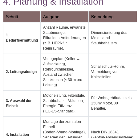
4. Planung & Installation
Schritt
Aufgabe
Bemerkung
Anzahl Räume, erwartete
Staubmenge,
Dimensionierung des
1.
Filtrations‑Anforderungen
Motors und
Bedarfsermittlung
(z. B. HEPA für
Staubbehälters.
Reinräume).
Verlegeplan (Keller →
Aufstockung),
Schallschutz‑Rohre,
Rohrdurchmesser,
2. Leitungsdesign
Vermeidung von
Abstand zwischen
Knickstellen.
Steckdosen (< 30 m pro
Leitung).
Motorleistung, Filterstufe,
Für Wohngebäude meist
3. Auswahl der
Staubbehälter‑Volumen,
250 W Motor, 80 l
Einheit
Energie‑Effizienz
Behälter.
(IEC‑ES‑Standard).
Montage der zentralen
Einheit
(Boden‑/Wand‑Montage),
Nach DIN 18341
4. Installation
Verlegen der Leitungen,
(Zentral‑Absaugsysteme).