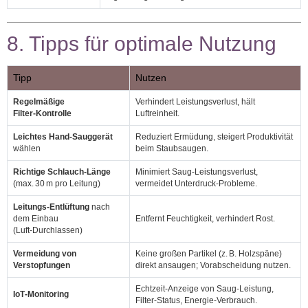
8. Tipps für optimale Nutzung
Tipp
Nutzen
Regelmäßige
Verhindert Leistungsverlust, hält
Filter‑Kontrolle
Luftreinheit.
Leichtes Hand‑Sauggerät
Reduziert Ermüdung, steigert Produktivität
wählen
beim Staubsaugen.
Richtige Schlauch‑Länge
Minimiert Saug‑Leistungsverlust,
(max. 30 m pro Leitung)
vermeidet Unterdruck‑Probleme.
Leitungs‑Entlüftung
nach
dem Einbau
Entfernt Feuchtigkeit, verhindert Rost.
(Luft‑Durchlassen)
Vermeidung von
Keine großen Partikel (z. B. Holzspäne)
Verstopfungen
direkt ansaugen; Vorabscheidung nutzen.
Echtzeit‑Anzeige von Saug‑Leistung,
IoT‑Monitoring
Filter‑Status, Energie‑Verbrauch.