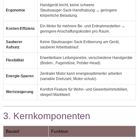
Handgerät leicht, keine schwere
Ergonomie
Staubsauger‑Sack‑Handhabung → geringere
körperliche Belastung.
Ein Motor für mehrere Be- und Entnahmestellen →
Kosten‑Effizienz
geringere Anschaffungskosten pro Raum.
Sauberer
Keine Staubsauger‑Sack‑Entleerung am Gerät,
Aufsatz
sauberer Arbeitsablauf.
Erweiterbare Leitungsnetze, verschiedene Handgeräte
Flexibilität
(Boden‑, Fugendüse, Polster‑Head).
Zentraler Motor kann energieoptimierter arbeiten
Energie‑Sparen
(variable Drehzahl, Motor‑schutz).
Komfort‑Feature für Wohn‑ und Gewerbeimmobilien,
Wertsteigerung
steigert Marktwert.
3. Kernkomponenten
Bauteil
Funktion