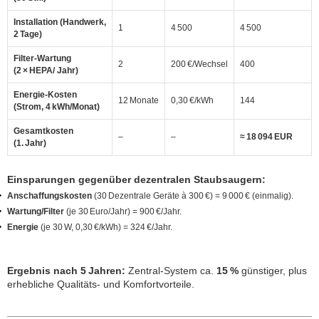
Installation (Handwerk,
1
4 500
4 500
2 Tage)
Filter‑Wartung
2
200 €/Wechsel
400
(2 × HEPA/ Jahr)
Energie‑Kosten
12 Monate
0,30 €/kWh
144
(Strom, 4 kWh/Monat)
Gesamtkosten
–
–
≈ 18 094 EUR
(1. Jahr)
Einsparungen gegenüber dezentralen Staubsaugern:
Anschaffungskosten
(30 Dezentrale Geräte à 300 €) = 9 000 € (einmalig).
Wartung/Filter
(je 30 Euro/Jahr) = 900 €/Jahr.
Energie
(je 30 W, 0,30 €/kWh) = 324 €/Jahr.
Ergebnis nach 5 Jahren:
Zentral‑System ca.
15 %
günstiger, plus
erhebliche Qualitäts‑ und Komfortvorteile.