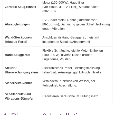
Motor (150‑500 W), Hauptfilter
Zentrale Saug‑Einheit
(Vor‑/Haupt‑/HEPA‑Filter), Staubbehälter
(30‑150 l).
PVC‑ oder Metall‑Rohre (Durchmesser
Absaugleitungen
80‑150 mm), Dämmung gegen Schall, Isolierung
gegen Vibration.
Wand‑Steckdosen
Anschluss für Hand‑Sauggerät, meist mit
(Absaug‑Ports)
integriertem Schalter/Absperrventil.
Flexible Schläuche, leichte Motor‑Einheiten
Hand‑Sauggeräte
(100‑300 W), diverse Düsen (Boden,
Fugendüse, Polster).
Steuer‑/
Elektronisches Panel, Leistungsmessung,
Überwachungssystem
Filter‑Status‑Anzeige, ggf. IoT‑Schnittstelle.
Verhindern Rückfluss von Wasser, bei
Sicherheits‑Ventile
Fehlbetrieb Abschaltung.
Schallschutz‑ und
Reduzieren Geräusche im Leitungsnetz.
Vibrations‑Dämpfer