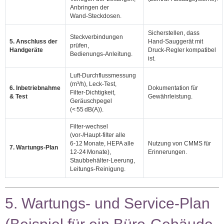
Anbringen der
Wand‑Steckdosen.
Sicherstellen, dass
Steckverbindungen
5. Anschluss der
Hand‑Sauggerät mit
prüfen,
Handgeräte
Druck‑Regler kompatibel
Bedienungs‑Anleitung.
ist.
Luft‑Durchflussmessung
(m³/h), Leck‑Test,
6. Inbetriebnahme
Dokumentation für
Filter‑Dichtigkeit,
& Test
Gewährleistung.
Geräuschpegel
(< 55 dB(A)).
Filter‑wechsel
(vor‑/Haupt‑filter alle
6‑12 Monate, HEPA alle
Nutzung von CMMS für
7. Wartungs‑Plan
12‑24 Monate),
Erinnerungen.
Staubbehälter‑Leerung,
Leitungs‑Reinigung.
5. Wartungs‑ und Service‑Plan