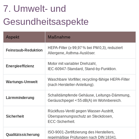
7. Umwelt‑ und
Gesundheitsaspekte
Aspekt
Maßnahme
HEPA‑Filter (≥ 99,97 % bei PM 0,3), reduziert
Feinstaub‑Reduktion
Allergene, Asthma‑Auslöser.
Motor mit variabler Drehzahl,
Energieeffizienz
IEC‑60947‑Standard, Stand‑by‑Funktion.
Waschbare Vorfilter, recycling‑fähige HEPA‑Filter
Wartungs‑Umwelt
(nach Hersteller‑Anleitung).
Schalldämpfende Gehäuse, Leitungs‑Dämmung,
Lärmminderung
Geräuschpegel < 55 dB(A) im Wohnbereich.
Rückfluss‑Ventil gegen Wasser‑Austritt,
Sicherheit
Überspannungsschutz an Steckdosen,
ECC‑Sicherheit.
ISO‑9001‑Zertifizierung des Herstellers,
Qualitätssicherung
regelmäßige Prüfungen nach DIN 18341.