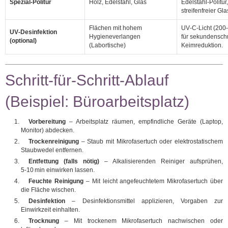
Spezial‑Politur
Holz, Edelstahl, Glas
Edelstahl‑Politur,
streifenfreier Gla
Flächen mit hohem
UV‑C‑Licht (200
UV‑Desinfektion
Hygieneverlangen
für sekundensch
(optional)
(Labortische)
Keimreduktion.
Schritt‑für‑Schritt‑Ablauf
(Beispiel: Büroarbeitsplatz)
Vorbereitung
– Arbeitsplatz räumen, empfindliche Geräte (Laptop,
Monitor) abdecken.
Trockenreinigung
– Staub mit Mikrofasertuch oder elektrostatischem
Staubwedel entfernen.
Entfettung (falls nötig)
– Alkalisierenden Reiniger aufsprühen,
5‑10 min einwirken lassen.
Feuchte Reinigung
– Mit leicht angefeuchtetem Mikrofasertuch über
die Fläche wischen.
Desinfektion
– Desinfektionsmittel applizieren, Vorgaben zur
Einwirkzeit einhalten.
Trocknung
– Mit trockenem Mikrofasertuch nachwischen oder