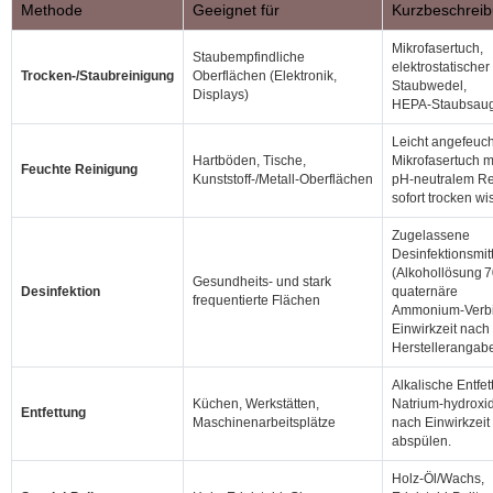
Methode
Geeignet für
Kurzbeschrei
Mikrofasertuch,
Staubempfindliche
elektrostatischer
Trocken‑/Staubreinigung
Oberflächen (Elektronik,
Staubwedel,
Displays)
HEPA‑Staubsaug
Leicht angefeuch
Hartböden, Tische,
Mikrofasertuch m
Feuchte Reinigung
Kunststoff‑/Metall‑Oberflächen
pH‑neutralem Re
sofort trocken wi
Zugelassene
Desinfektionsmit
(Alkohollösung 7
Gesundheits‑ und stark
Desinfektion
quaternäre
frequentierte Flächen
Ammonium‑Verbi
Einwirkzeit nach
Herstellerangab
Alkalische Entfett
Küchen, Werkstätten,
Natrium‑hydroxid
Entfettung
Maschinenarbeitsplätze
nach Einwirkzeit
abspülen.
Holz‑Öl/Wachs,