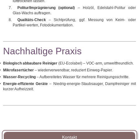
lufttrocknen lassen.
Politur/Imprägnierung (optional)
– Holzöl, Edelstahl‑Politur oder
Glas‑Wachs auftragen.
Qualitäts‑Check
– Sichtprüfung, ggf. Messung von Keim‑ oder
Partikel‑werten, Fotodokumentation.
Nachhaltige Praxis
Biologisch abbaubare Reiniger
(EU‑Ecolabel) – VOC‑arm, umweltfreundlich.
Mikrofasertücher
– wiederverwendbar, reduziert Einweg‑Papier.
Wasser‑Recycling
– Aufbereitetes Wasser für mehrere Reinigungsschritte.
Energie‑effiziente Geräte
– Niedrig‑energie‑Staubsauger, Dampfreiniger mit
kurzer Aufheizzeit.
Kontakt