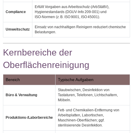
Erfüllt Vorgaben aus Arbeitsschutz‑(ArbStättV),
Compliance
Hygienestandards (DGUV‑Info 209‑001) und
ISO‑Normen (z. B. ISO 9001, ISO 45001).
Einsatz von nachhaltigen Reinigern reduziert chemische
Umweltschutz
Belastungen.
Kernbereiche der
Oberflächenreinigung
Bereich
Typische Aufgaben
Staubwischen, Desinfektion von
Büro & Verwaltung
Tastaturen, Telefonen, Lichtschaltern,
Möbeln.
Fett- und Chemikalien‑Entfernung von
Arbeitsplatten, Labortischen,
Produktions‑/Laborbereiche
Maschinen‑Oberflächen; ggf.
sterilisierende Desinfektion.