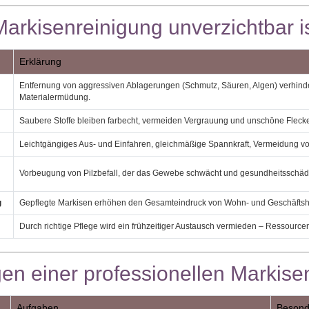
arkisenreinigung unverzichtbar i
Erklärung
Entfernung von aggressiven Ablagerungen (Schmutz, Säuren, Algen) verhinde
Materialermüdung.
Saubere Stoffe bleiben farbecht, vermeiden Vergrauung und unschöne Fleck
Leichtgängiges Aus‑ und Einfahren, gleichmäßige Spannkraft, Vermeidung v
Vorbeugung von Pilzbefall, der das Gewebe schwächt und gesundheitsschädl
g
Gepflegte Markisen erhöhen den Gesamteindruck von Wohn‑ und Geschäftsh
Durch richtige Pflege wird ein frühzeitiger Austausch vermieden – Ressource
gen einer professionellen Markise
Aufgaben
Besond