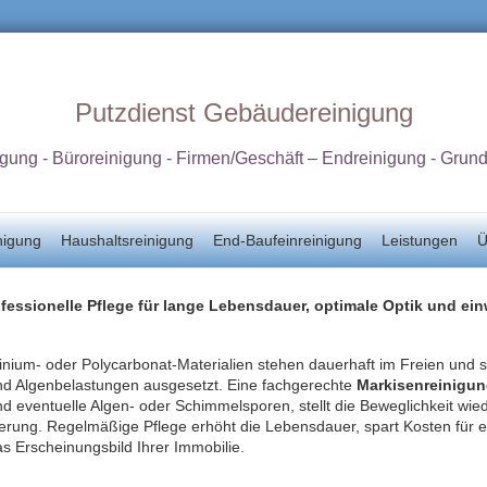
Putzdienst Gebäudereinigung
igung - Büroreinigung - Firmen/Geschäft – Endreinigung - Grun
nigung
Haushaltsreinigung
End-Baufeinreinigung
Leistungen
Ü
fessionelle Pflege für lange Lebensdauer, optimale Optik und ei
minium‑ oder Polycarbonat‑Materialien stehen dauerhaft im Freien und 
und Algenbelastungen ausgesetzt. Eine fachgerechte
Markisenreinigu
 eventuelle Algen‑ oder Schimmelsporen, stellt die Beweglichkeit wie
lterung. Regelmäßige Pflege erhöht die Lebensdauer, spart Kosten für e
 Erscheinungsbild Ihrer Immobilie.