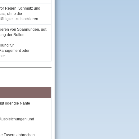
 vor Regen, Schmutz und
uss, ohne die
ähigkeit zu blockieren.
ieren von Spannungen, ggf.
ng der Rollen.
llung für
y‑Management oder
mer.
gt oder die Nähte
u Ausbleichungen und
die Fasern abbrechen.