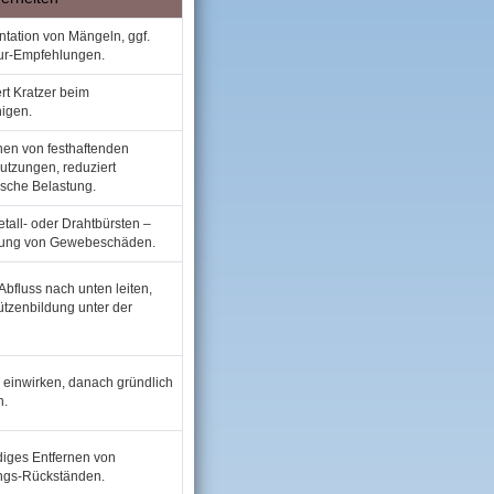
tation von Mängeln, ggf.
ur‑Empfehlungen.
rt Kratzer beim
igen.
en von festhaftenden
tzungen, reduziert
sche Belastung.
tall‑ oder Drahtbürsten –
ung von Gewebeschäden.
bfluss nach unten leiten,
ützenbildung unter der
 einwirken, danach gründlich
n.
diges Entfernen von
ngs‑Rückständen.