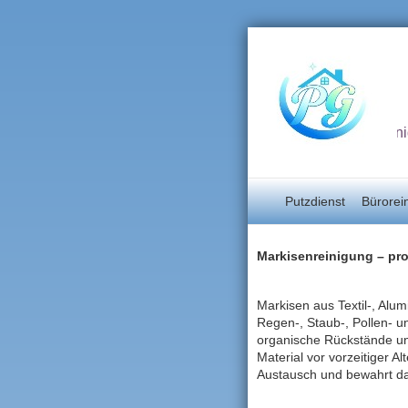
Unterhaltsrein
Putzdienst
Bürorei
Markisenreinigung – pro
Markisen aus Textil‑, Alu
Regen‑, Staub‑, Pollen‑ 
organische Rückstände und
Material vor vorzeitiger A
Austausch und bewahrt das