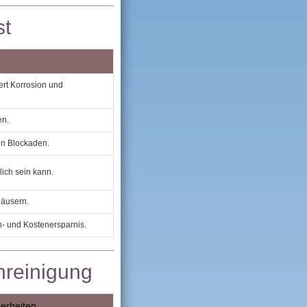
st
rt Korrosion und
en.
on Blockaden.
ich sein kann.
äusern.
n‑ und Kostenersparnis.
nreinigung
erheiten