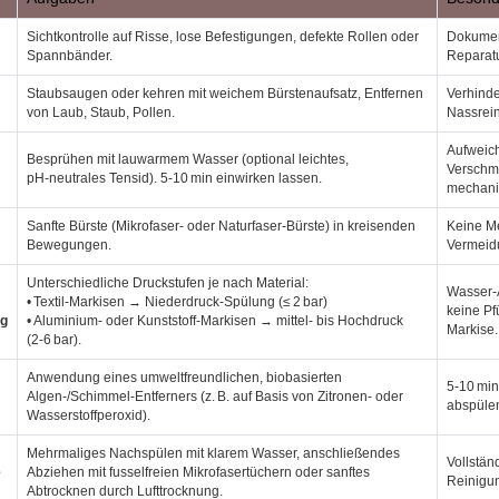
Sichtkontrolle auf Risse, lose Befestigungen, defekte Rollen oder
Dokumen
Spannbänder.
Reparat
Staubsaugen oder kehren mit weichem Bürstenaufsatz, Entfernen
Verhinde
von Laub, Staub, Pollen.
Nassrein
Aufweich
Besprühen mit lauwarmem Wasser (optional leichtes,
Verschmu
pH‑neutrales Tensid). 5‑10 min einwirken lassen.
mechani
Sanfte Bürste (Mikrofaser‑ oder Naturfaser‑Bürste) in kreisenden
Keine Me
Bewegungen.
Vermeid
Unterschiedliche Druckstufen je nach Material:
Wasser‑A
• Textil‑Markisen → Niederdruck‑Spülung (≤ 2 bar)
keine Pf
ng
• Aluminium‑ oder Kunststoff‑Markisen → mittel‑ bis Hochdruck
Markise.
(2‑6 bar).
Anwendung eines umweltfreundlichen, biobasierten
5‑10 min
Algen‑/Schimmel‑Entferners (z. B. auf Basis von Zitronen‑ oder
abspüle
Wasserstoffperoxid).
Mehrmaliges Nachspülen mit klarem Wasser, anschließendes
Vollstän
e
Abziehen mit fusselfreien Mikrofasertüchern oder sanftes
Reinigu
Abtrocknen durch Lufttrocknung.