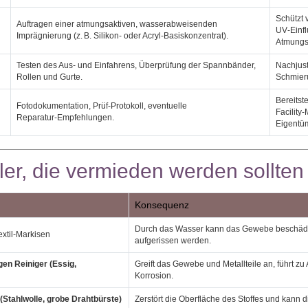
Schützt
Auftragen einer atmungsaktiven, wasserabweisenden
UV‑Einfl
Imprägnierung (z. B. Silikon‑ oder Acryl‑Basiskonzentrat).
Atmungsf
Testen des Aus‑ und Einfahrens, Überprüfung der Spannbänder,
Nachjust
Rollen und Gurte.
Schmieru
Bereitste
Fotodokumentation, Prüf‑Protokoll, eventuelle
Facilit
Reparatur‑Empfehlungen.
Eigentü
er, die vermieden werden sollten
Konsequenz
Durch das Wasser kann das Gewebe beschädi
extil‑Markisen
aufgerissen werden.
en Reiniger (Essig,
Greift das Gewebe und Metallteile an, führt z
Korrosion.
Stahlwolle, grobe Drahtbürste)
Zerstört die Oberfläche des Stoffes und kann 