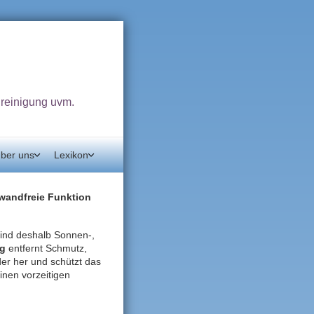
dreinigung uvm.
ber uns
Lexikon
nwandfreie Funktion
sind deshalb Sonnen‑,
ng
entfernt Schmutz,
der her und schützt das
inen vorzeitigen