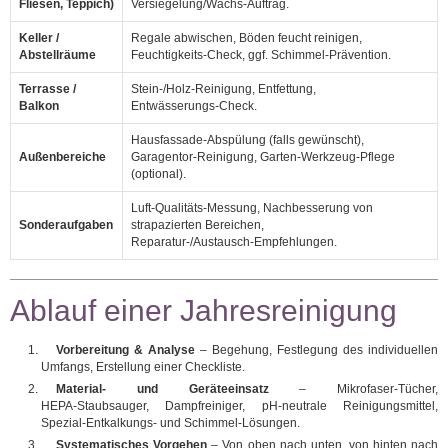
Fliesen, Teppich)
Versiegelung/Wachs‑Auftrag.
Keller /
Regale abwischen, Böden feucht reinigen,
Abstellräume
Feuchtigkeits‑Check, ggf. Schimmel‑Prävention.
Terrasse /
Stein‑/Holz‑Reinigung, Entfettung,
Balkon
Entwässerungs‑Check.
Hausfassade‑Abspülung (falls gewünscht),
Außenbereiche
Garagentor‑Reinigung, Garten‑Werkzeug‑Pflege
(optional).
Luft‑Qualitäts‑Messung, Nachbesserung von
Sonderaufgaben
strapazierten Bereichen,
Reparatur‑/Austausch‑Empfehlungen.
Ablauf einer Jahresreinigung
Vorbereitung & Analyse
– Begehung, Festlegung des individuellen
Umfangs, Erstellung einer Checkliste.
Material‑ und Geräteeinsatz
– Mikrofaser‑Tücher,
HEPA‑Staubsauger, Dampfreiniger, pH‑neutrale Reinigungsmittel,
Spezial‑Entkalkungs‑ und Schimmel‑Lösungen.
Systematisches Vorgehen
– Von oben nach unten, von hinten nach