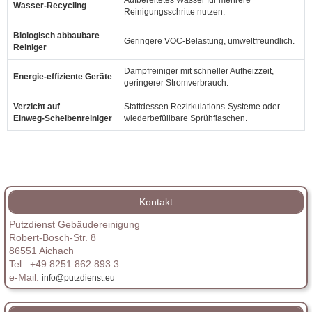
Aufbereitetes Wasser für mehrere
Wasser‑Recycling
Reinigungsschritte nutzen.
Biologisch abbaubare
Geringere VOC‑Belastung, umweltfreundlich.
Reiniger
Dampfreiniger mit schneller Aufheizzeit,
Energie‑effiziente Geräte
geringerer Stromverbrauch.
Verzicht auf
Stattdessen Rezirkulations‑Systeme oder
Einweg‑Scheibenreiniger
wiederbefüllbare Sprühflaschen.
Kontakt
Putzdienst Gebäudereinigung
Robert-Bosch-Str. 8
86551 Aichach
Tel.: +49 8251 862 893 3
e-Mail:
info@putzdienst.eu