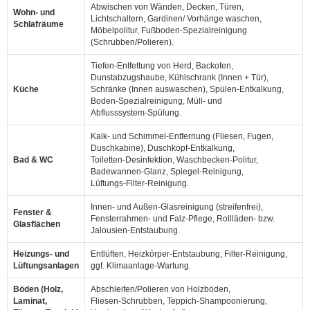
Abwischen von Wänden, Decken, Türen,
Wohn- und
Lichtschaltern, Gardinen/ Vorhänge waschen,
Schlafräume
Möbelpolitur, Fußboden‑Spezialreinigung
(Schrubben/Polieren).
Tiefen‑Entfettung von Herd, Backofen,
Dunstabzugshaube, Kühlschrank (Innen + Tür),
Küche
Schränke (Innen auswaschen), Spülen‑Entkalkung,
Boden‑Spezialreinigung, Müll‑ und
Abflusssystem‑Spülung.
Kalk‑ und Schimmel‑Entfernung (Fliesen, Fugen,
Duschkabine), Duschkopf‑Entkalkung,
Bad & WC
Toiletten‑Desinfektion, Waschbecken‑Politur,
Badewannen‑Glanz, Spiegel‑Reinigung,
Lüftungs‑Filter‑Reinigung.
Innen‑ und Außen‑Glasreinigung (streifenfrei),
Fenster &
Fensterrahmen‑ und Falz‑Pflege, Rollläden‑ bzw.
Glasflächen
Jalousien‑Entstaubung.
Heizungs‑ und
Entlüften, Heizkörper‑Entstaubung, Filter‑Reinigung,
Lüftungsanlagen
ggf. Klimaanlage‑Wartung.
Böden (Holz,
Abschleifen/Polieren von Holzböden,
Laminat,
Fliesen‑Schrubben, Teppich‑Shampoonierung,