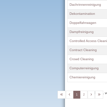
Dachrinnenreinigung
Dekontamination
Doppelfahrwagen
Dampfreinigung
Controlled Access Clean
Contract Cleaning
Crowd Cleaning
Computerreinigung
Chemiereinigung
Seite 1 
1
2