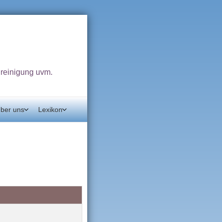
dreinigung uvm.
ber uns
Lexikon