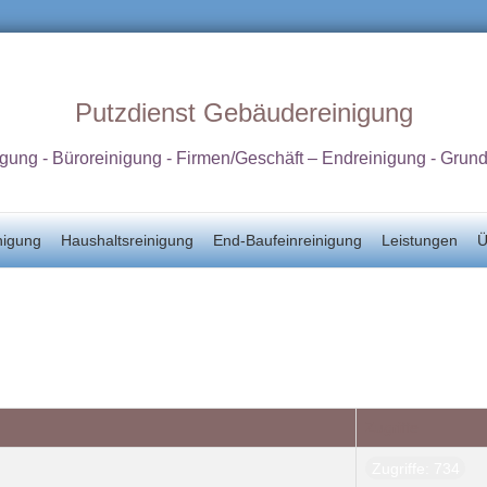
Putzdienst Gebäudereinigung
igung - Büroreinigung - Firmen/Geschäft – Endreinigung - Grun
nigung
Haushaltsreinigung
End-Baufeinreinigung
Leistungen
Ü
Zugriffe
Zugriffe: 734